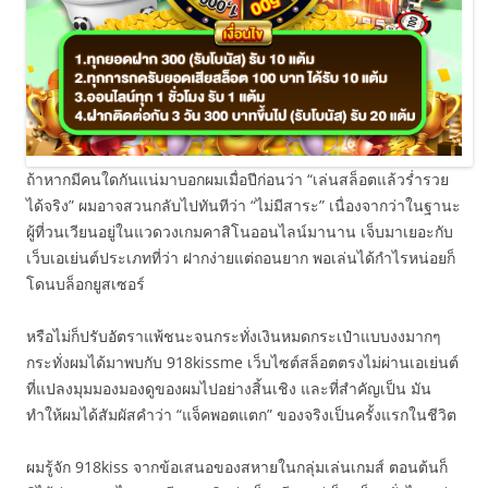
ถ้าหากมีคนใดกันแน่มาบอกผมเมื่อปีก่อนว่า “เล่นสล็อตแล้วร่ำรวย
ได้จริง” ผมอาจสวนกลับไปทันทีว่า “ไม่มีสาระ” เนื่องจากว่าในฐานะ
ผู้ที่วนเวียนอยู่ในแวดวงเกมคาสิโนออนไลน์มานาน เจ็บมาเยอะกับ
เว็บเอเย่นต์ประเภทที่ว่า ฝากง่ายแต่ถอนยาก พอเล่นได้กำไรหน่อยก็
โดนบล็อกยูสเซอร์
หรือไม่ก็ปรับอัตราแพ้ชนะจนกระทั่งเงินหมดกระเป๋าแบบงงมากๆ
กระทั่งผมได้มาพบกับ 918kissme เว็บไซต์สล็อตตรงไม่ผ่านเอเย่นต์
ที่แปลงมุมมองมองดูของผมไปอย่างสิ้นเชิง และที่สำคัญเป็น มัน
ทำให้ผมได้สัมผัสคำว่า “แจ็คพอตแตก” ของจริงเป็นครั้งแรกในชีวิต
ผมรู้จัก 918kiss จากข้อเสนอของสหายในกลุ่มเล่นเกมส์ ตอนต้นก็