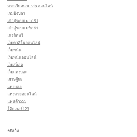
หวยเวียดนาม vip ออนไลน์
เกมยิงปลา
เข้าสู่ระบบ ufa191
เข้าสู่ระบบ ufa191
เครดิตฟรี
เว็บคาสิโนออนไลน์
เว็บพนัน
เว็บพนันออนไลน์
เว็บสล็อต
เว็บแทงบอล
เศรษฐี99
แทงบอล
แทงหวยออนไลน์
แพนด้า555
โจ๊กเกอร์123
คลังเก็บ