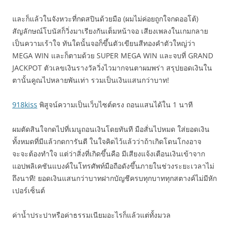
และก็แล้วในจังหวะที่กดสปินด้วยมือ (ผมไม่ค่อยถูกใจกดออโต้)
สัญลักษณ์โบนัสก็วิ่งมาเรียงกันเต็มหน้าจอ เสียงเพลงในเกมกลาย
เป็นความเร้าใจ ทันใดนั้นจอก็ขึ้นตัวเขียนสีทองคำตัวใหญ่ว่า
MEGA WIN และก็ตามด้วย SUPER MEGA WIN และจบที่ GRAND
JACKPOT ตัวเลขเงินรางวัลวิ่งไวมากจนตาผมพร่า สรุปยอดเงินใน
ตานั้นคูณไปหลายพันเท่า รวมเป็นเงินแสนกว่าบาท!
918kiss
พิสูจน์ความเป็นเว็บไซต์ตรง ถอนแสนได้ใน 1 นาที
ผมตัดสินใจกดไปที่เมนูถอนเงินโดยทันที มือสั่นไปหมด ใส่ยอดเงิน
ทั้งหมดที่มีแล้วกดการันตี ในใจคิดไว้แล้วว่าถ้าเกิดโดนโกงอาจ
จะจะต้องทำใจ แต่ว่าสิ่งที่เกิดขึ้นคือ มีเสียงแจ้งเตือนเงินเข้าจาก
แอปพลิเคชันแบงค์ในโทรศัพท์มือถือดังขึ้นภายในช่วงระยะเวลาไม่
ถึงนาที! ยอดเงินแสนกว่าบาทฝากบัญชีครบทุกบาททุกสตางค์ไม่มีหัก
เปอร์เซ็นต์
ค่าน้ำประปาหรือค่าธรรมเนียมอะไรก็แล้วแต่ทั้งมวล