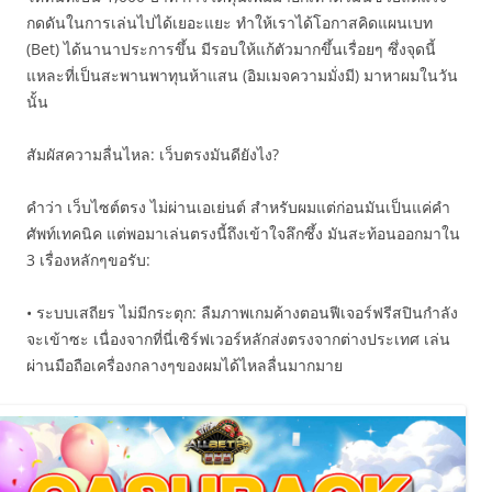
กดดันในการเล่นไปได้เยอะแยะ ทำให้เราได้โอกาสคิดแผนเบท
(Bet) ได้นานาประการขึ้น มีรอบให้แก้ตัวมากขึ้นเรื่อยๆ ซึ่งจุดนี้
แหละที่เป็นสะพานพาทุนห้าแสน (อิมเมจความมั่งมี) มาหาผมในวัน
นั้น
สัมผัสความลื่นไหล: เว็บตรงมันดียังไง?
คำว่า เว็บไซต์ตรง ไม่ผ่านเอเย่นต์ สำหรับผมแต่ก่อนมันเป็นแค่คำ
ศัพท์เทคนิค แต่พอมาเล่นตรงนี้ถึงเข้าใจลึกซึ้ง มันสะท้อนออกมาใน
3 เรื่องหลักๆขอรับ:
• ระบบเสถียร ไม่มีกระตุก: ลืมภาพเกมค้างตอนฟีเจอร์ฟรีสปินกำลัง
จะเข้าซะ เนื่องจากที่นี่เซิร์ฟเวอร์หลักส่งตรงจากต่างประเทศ เล่น
ผ่านมือถือเครื่องกลางๆของผมได้ไหลลื่นมากมาย