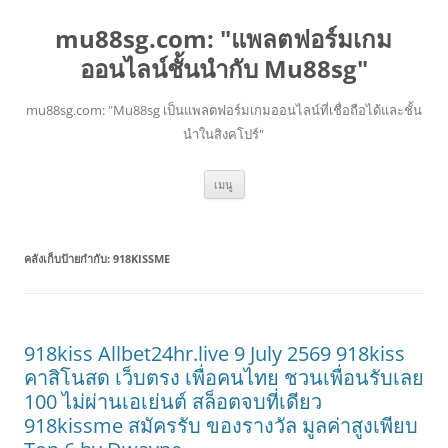
mu88sg.com: "แพลตฟอร์มเกม
ออนไลน์ชั้นนำกับ Mu88sg"
mu88sg.com: "Mu88sg เป็นแพลตฟอร์มเกมออนไลน์ที่เชื่อถือได้และชั้น
นำในสิงคโปร์"
ข้าม
เมนู
ไป
ยัง
เนื้อหา
คลังเก็บป้ายกำกับ:
918KISSME
918kiss Allbet24hr.live 9 July 2569 918kiss
คาสิโนสด เว็บตรง เพื่อคนไทย ชวนเพื่อนรับเลย
100 ไม่ผ่านเอเย่นต์ สล็อตจบที่เดียว
918kissme สมัครรับ ของรางวัล มูลค่าสูงเพียบ