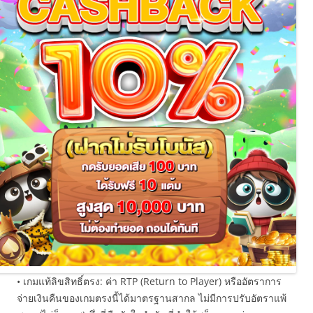
• เกมแท้ลิขสิทธิ์ตรง: ค่า RTP (Return to Player) หรืออัตราการ
จ่ายเงินคืนของเกมตรงนี้ได้มาตรฐานสากล ไม่มีการปรับอัตราแพ้