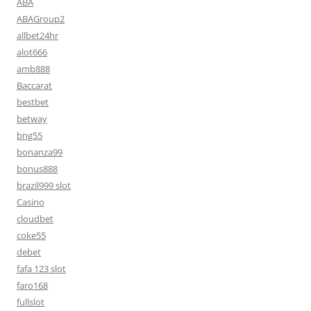
ABA
ABAGroup2
allbet24hr
alot666
amb888
Baccarat
bestbet
betway
bng55
bonanza99
bonus888
brazil999 slot
Casino
cloudbet
coke55
debet
fafa 123 slot
faro168
fullslot