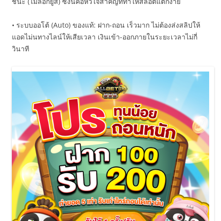
ชนะ (ไม่ล็อกยูส) ซึ่งนี่คือหัวใจสำคัญที่ทำให้สล็อตแตกง่าย
• ระบบออโต้ (Auto) ของแท้: ฝาก-ถอน เร็วมาก ไม่ต้องส่งสลิปให้
แอดไม่นทางไลน์ให้เสียเวลา เงินเข้า-ออกภายในระยะเวลาไม่กี่
วินาที