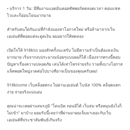
• บริการ 1 วัน: มีทีมงานแอดมินคอยซัพพอร์ตตลอดเวลา ตอบแชท
ไวและก็อ่อนโยนมากมาย
สำหรับคนใดกันแน่ที่กำลังมองหาโอกาสใหม่ หรือล้ามาจากเว็บ
เอเย่นต์ที่คอยแต่จะดูดเงิน ผมอยากให้ทดลอง
เปิดใจให้ 918kiss มองสักครั้งนะครับ ไม่มีความจำเป็นต้องลงเงิน
มากมาย เริ่มจากงบประมาณน้อยๆแบบผมก็ได้ เนื่องจากตรงนี้ตอบ
ปัญหาเรื่องความปลอดภัย เล่นได้เท่าไหร่จ่ายจริง รวมทั้งบางโอกาส
แจ็คพอตใหญ่งวดต่อไปบางทีอาจเป็นของคุณครับผม!
918kissme เว็บสล็อตตรง ไม่ผ่านเอเย่นต์ โบนัส 100% สล็อตแตก
ง่าย จ่ายจริงแน่นอน
คุณน่าจะเคยผ่านสมรภูมิ “โดนบิด ถอนมิได้ เว็บล่ม หรือหมุนยังไงก็
ไม่เข้า” มาบ้าง ยอมรับนี้เลยว่าที่ผ่านมาผมเจ็บมาเยอะกับเว็บ
เอเย่นต์ที่ประชาสัมพันธ์เกินจริง