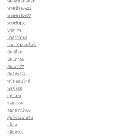
ทดลองเล่นสล็อต
ทางเข้า live22
ทางเข้า live22
ทางเข้าpg
บาคาร่า
บาคาร่า168
บาคาร่าออนไลน์
ปั่นสล็อต
ปั่นแตก66
ปั่นแตก77
ปั่นโปร777
พนันออนไลน์
พุซซี่888
ยูฟ่าเบท
รอยัล558
ล็อกดาวน์168
ศูนย์รวมเกมไพ่
สล็อต
สล็อต168