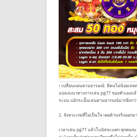
• เปลี่ยนแผนตามอารมณ์: มีคนไม่น้อยเลยครับท
แปลงแนวทางการเล่น pg77 ของตัวเองแล้ว 
ระบบ แม้กระนั้นเล่นตามอารมณ์มากยิ่งกว่
2. จังหวะเกมที่ไม่เป็นใจ เผยด้านจริงออกมา
เวลาเล่น pg77 แล้วโบนัสจะแตก ทุกคนจะ
ล่ะ? ผมเห็นว่าช่วงเกมเงียบหรือไม่จ่ายนั้น