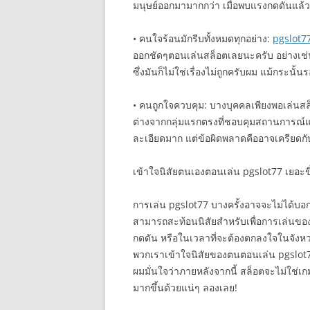
มนุษย์ออกมามากกว่า เมื่อพบแรงกดดันแล้วจ
• คนใจร้อนมักรีบทั้งหมดทุกอย่าง:
pgslot7
ออกชัดๆตอนเล่นสล็อตเลยนะครับ อย่างเช่น เ
ซึ่งมันก็ไม่ใช่เรื่องไม่ถูกครับผม แม้กระนั้
• คนถูกใจควบคุม: บางบุคคลเพียงพอเล่นสล็
ต่างจากกลุ่มแรกตรงที่ชอบคุมสถานการณ์แล
ละเอียดมาก แต่ข้อผิดพลาดคืออาจเครียดกั
เข้าใจนิสัยตนเองตอนเล่น pgslot77 เยอะขึ้
การเล่น pgslot77 บางครั้งอาจจะไม่ได้บอก
สามารถสะท้อนนิสัยสำหรับเพื่อการเล่นของ
กดดัน หรือในเวลาที่จะต้องตกลงใจในจังหว
พวกเราเข้าใจนิสัยของตนตอนเล่น pgslot77 
ผมมั่นใจว่าภายหลังจากนี้ สล็อตจะไม่ใช่เกม
มากขึ้นด้วยแน่ๆ ลองเลย!