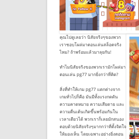
คุณไปดูเลยว่า นิสัยจริงๆของพวก
เราชอบโผล่มาตอนเล่นสล็อตจริง
ไหม? ถ้าพร้อมแล้วมาลุยกัน!
ทำไมนิสัยจริงของพวกเรามักโผล่มา
ตอนเล่น pg77 มากยิ่งกว่าที่คิด?
สิ่งที่ทำให้เกม pg77 แตกต่างจาก
เกมทั่วไปก็คือ มันมีทั้งแรงกดดัน
ความคาดหมาย ความเสียดาย และ
ความตื่นเต้นเกิดขึ้นพร้อมกันใน
เวลาเดียวได้ พวกเราก็เลยมักสนอง
ตอบด้วยนิสัยจริงๆมากกว่าที่ตั้งจิตใจ
ให้มองเห็น โดยเฉพาะอย่างยิ่งตอน