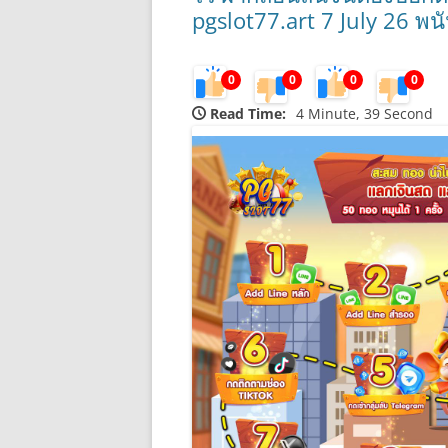
pgslot77.art 7 July 26 พน
0
0
0
0
Read Time:
4 Minute, 39 Second