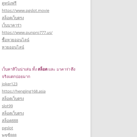
ดูหนังฟรี
https://www.pgslot.movie
สล็อตเว็บตรง
เว็บบาคาร่า
https://www.punpro777.us/
ซื้อหวยออนไลน์
หวยออนไลน์
เว็บคาสิโนน่าเล่น ทั้ง
สล็อต
และ
บาคาร่า
ตึง
จริงแตกบ่อยมาก
joker123
https://hengjing168.asia
สล็อตเว็บตรง
slot99
สล็อตเว็บตรง
สล็อต888
pgslot
พุซซี่888