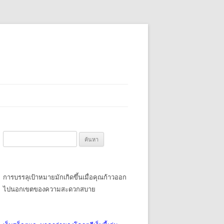
ค้นหา
สำหรับ:
การบรรลุเป้าหมายมักเกิดขึ้นเมื่อคุณก้าวออก
ไปนอกเขตของความสะดวกสบาย