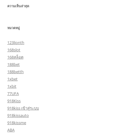
ความเห็นล่าสุด
หมวดหมู่
123lionth
168slot
168สล็อต
188bet
188betth
1xbet
1xbit
77UFA
918Kiss
918kiss เข้าสู่ระบบ
918kissauto
918kissme
ABA