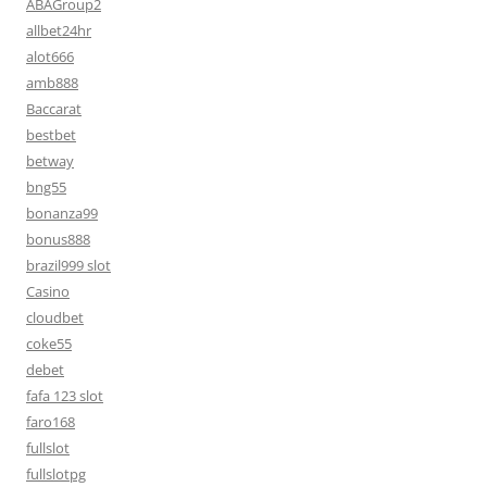
ABAGroup2
allbet24hr
alot666
amb888
Baccarat
bestbet
betway
bng55
bonanza99
bonus888
brazil999 slot
Casino
cloudbet
coke55
debet
fafa 123 slot
faro168
fullslot
fullslotpg