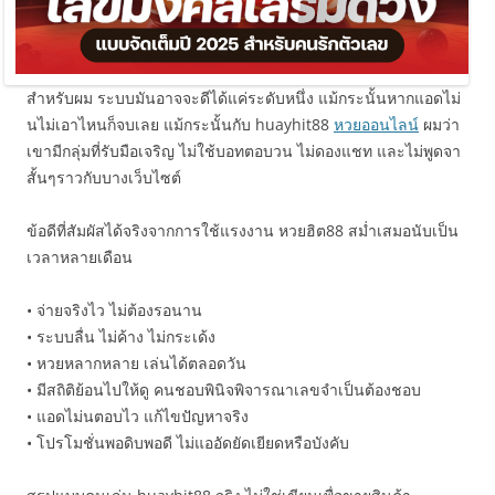
สำหรับผม ระบบมันอาจจะดีได้แค่ระดับหนึ่ง แม้กระนั้นหากแอดไม่
นไม่เอาไหนก็จบเลย แม้กระนั้นกับ huayhit88
หวยออนไลน์
ผมว่า
เขามีกลุ่มที่รับมือเจริญ ไม่ใช้บอทตอบวน ไม่ดองแชท และไม่พูดจา
สั้นๆราวกับบางเว็บไซต์
ข้อดีที่สัมผัสได้จริงจากการใช้แรงงาน หวยฮิต88 สม่ำเสมอนับเป็น
เวลาหลายเดือน
• จ่ายจริงไว ไม่ต้องรอนาน
• ระบบลื่น ไม่ค้าง ไม่กระเด้ง
• หวยหลากหลาย เล่นได้ตลอดวัน
• มีสถิติย้อนไปให้ดู คนชอบพินิจพิจารณาเลขจำเป็นต้องชอบ
• แอดไม่นตอบไว แก้ไขปัญหาจริง
• โปรโมชั่นพอดิบพอดี ไม่แออัดยัดเยียดหรือบังคับ