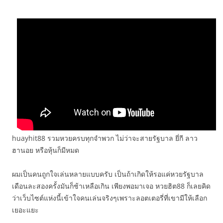
huayhit88 รวมหวยครบทุกจำพวก ไม่ว่าจะสายรัฐบาล ยี่กี ลาว
ฮานอย หรือหุ้นก็มีหมด
ผมเป็นคนถูกใจเล่นหลายแบบครับ เป็นถ้าเกิดให้รอแค่หวยรัฐบาล
เดือนละสองครั้งมันก็ช้าเหลือเกิน เพียงพอมาเจอ หวยฮิต88 ก็เลยคิด
ว่าเว็บไซต์แห่งนี้เข้าใจคนเล่นจริงๆเพราะลอตเตอรี่ที่เขามีให้เลือก
เยอะแยะ