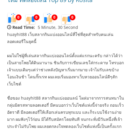
0
0
0
0
Read Time:
5 Minute, 30 Second
huayhit88 เว็บสลากกินแบ่งออนไลน์ที่ใช่ที่สุดสำหรับคนเล่น
ลอตเตอรี่ในยุคนี้
ผมไม่ใช่ผู้ที่เล่นสลากกินแบ่งออนไลน์ตั้งแต่แรกนะครับ กล่าวได้ว่า
เป็นสายโพยใต้ดินมานาน ชินกับการเขียนเลขใส่กระดาษ โทรบอก
เจ้าแบบเดิมๆแต่ว่าช่วงหลังปัญหาเริ่มมากมาย เจ้าไม่รับเลขบ้าง
โอนเงินช้า โดนกั๊กเรท ผมเลยเริ่มมองหาเว็บหวยออนไลน์ดีๆสัก
เว็บไซต์
ชื่อของ huayhit88 สลากกินแบ่งออนลน์ โผล่มาจากการสนทนาใน
กลุ่มมิตรสหายลอตเตอรี่ มีคนบอกว่าเว็บไซต์แห่งนี้จ่ายจริง ถอนเร็ว
อัตราดี มีลอตเตอรี่ให้เลือกเล่นครบทุกแบบ และก็ระบบใช้งานง่าย
มาก ผมฟังๆไว้ก่อน มิได้รีบสมัครโดยทันที จนกระทั่งมีวันหนึ่งที่เจ้า
ประจำไม่รับโพย ผมเลยตกลงใจทดลองเว็บไซต์แห่งนี้เป็นครั้งแรก