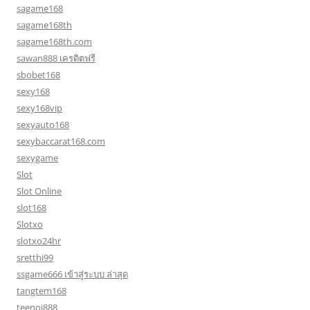
sagame168
sagame168th
sagame168th.com
sawan888 เครดิตฟรี
sbobet168
sexy168
sexy168vip
sexyauto168
sexybaccarat168.com
sexygame
Slot
Slot Online
slot168
Slotxo
slotxo24hr
sretthi99
ssgame666 เข้าสู่ระบบ ล่าสุด
tangtem168
teenoi888