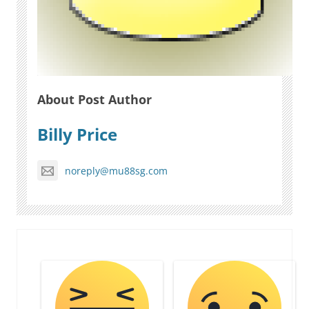
About Post Author
Billy Price
noreply@mu88sg.com