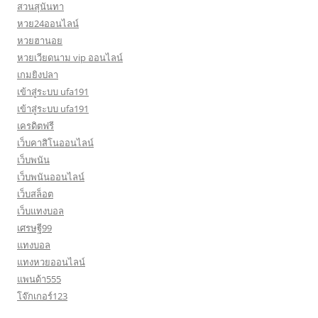
สวนสุนันทา
หวย24ออนไลน์
หวยฮานอย
หวยเวียดนาม vip ออนไลน์
เกมยิงปลา
เข้าสู่ระบบ ufa191
เข้าสู่ระบบ ufa191
เครดิตฟรี
เว็บคาสิโนออนไลน์
เว็บพนัน
เว็บพนันออนไลน์
เว็บสล็อต
เว็บแทงบอล
เศรษฐี99
แทงบอล
แทงหวยออนไลน์
แพนด้า555
โจ๊กเกอร์123