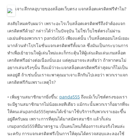
เจาะลึกกลอุบายของสล็อตเว็บตรง แจกสล็อตเครดิตฟรีทำไม?
สงสัยไหมครับผมว่า เพราะอะไรเว็บสล็อตเครดิตฟรีถึงจำต้องแจก
เครดิตฟรีด้วย? กล่าวได้ว่าในปัจจุบัน ไม่ใช่เว็บไซต์ตรงไม่ผ่าน
เอเย่นต์ของพวกเรา panda555 เพียงแค่นั้น เว็บสล็อตออนไลน์เยอะ
มากล้วนทำโปรโมชั่นแจกเครดิตฟรีทั้งมวล ซึ่งมันเป็นกระบวนการ
ทำเพื่อเย้ายวนใจผู้เล่นใหม่และก็กระตุ้นให้ผู้เล่นเดิมเล่นเกมสล็อต
เครดิตฟรีอย่างต่อเนื่องนั่นเอง แต่คุณอาจจะสงสัยว่า ถ้าหากคนไม่
อยากเล่นจริงๆนั้น ถึงแม้ว่าจะแจกสล็อตเครดิตฟรีล่าสุดมาก็ไม่เป็น
ผลอยู่ดี ถ้าเช่นนั้นเราจะพาคุณมาเจาะลึกกันไปเลยว่า พวกเราแจก
เครดิตฟรีกันเพราะเหตุไร?
• เพิ่มฐานสมาชิกมากยิ่งขึ้น:
panda555
ถึงแม้เว็บไซต์ตรงของเรา
จะมีฐานสมาชิกมากไม่น้อยเลยทีเดียว แม้กระนั้นพวกเราก็อยากที่จะ
ให้คนเล่นpanda555ทุกคนได้เข้ามาใช้บริการกับพวกเราเยอะขึ้น
อยู่ดีครับผม เพราะการที่คุณได้มาสมัครสมาชิก แล้วก็เล่น
เกมpanda555ที่มีมาตรฐาน เป็นคนไหนก็ต้องการเล่นจริงไหมล่ะ
นะครับ การแจกเครดิตฟรีเป็นการให้คุณได้ตรวจสอบและลองใช้