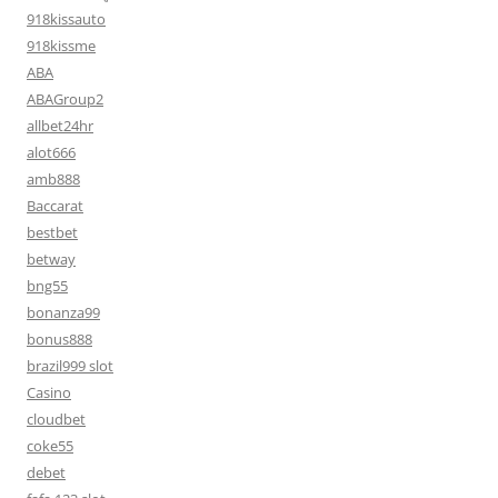
918kissauto
918kissme
ABA
ABAGroup2
allbet24hr
alot666
amb888
Baccarat
bestbet
betway
bng55
bonanza99
bonus888
brazil999 slot
Casino
cloudbet
coke55
debet