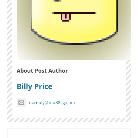
About Post Author
Billy Price
noreply@mu88sg.com