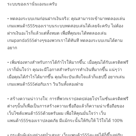
ระบบของเรานั่นเองนะครับ
• ทดลองระบบเกมก่อนฝากเงินจริง: คุณสามารถเข้ามาทดลองเล่น
เกมแพนด้า555ของเราบนระบบทดสอบเล่นได้เลยจ้ะครับ ไม่ต้อง
ฝากเงินอะไรก็แล้วแต่ทั้งหมด เพื่อที่คุณจะได้ทดลองเล่น
เกมpanda555ต่างๆของพวกเราได้ทันที ทดลองระบบเกมได้ตาม
อยาก
• เพิ่มช่องทางสำหรับการได้กำไรให้มากขึ้น: เมื่อคุณได้รับเครดิตฟรี
เราก็มั่นใจว่า คุณจะมีโอกาสสำหรับการทำเงินที่มากขึ้น แน่ๆว่า
เมื่อคุณได้กำไรได้มากขึ้น คุณก็จะบันเทิงใจแล้วก็แฮปปี้ อยากเล่น
เกมแพนด้า555ต่อกับเรา วินวินทั้งสองฝ่าย
• สร้างความน่าวางใจ: การที่พวกเราปลดปล่อยโปรโมชั่นเครดิตฟรี
ต่างๆนั้นก็เพื่อเป็นการสร้างความเชื่อถือแล้วก็ความน่าเชื่อถือของ
เว็บไซต์แพนด้า555ด้วยครับผม เพื่อให้คุณมั่นใจว่า เว็บ
แพนด้า555ของเราปลอดภัย มีแม้กระนั้นให้กับให้ ไว้ใจได้ 100%
• กระตุ้นผู้เล่นอย่างสม่ำเสมอ: เว็บแพนด้า555จะอยู่ได้ก็ขึ้นอยู่กับ