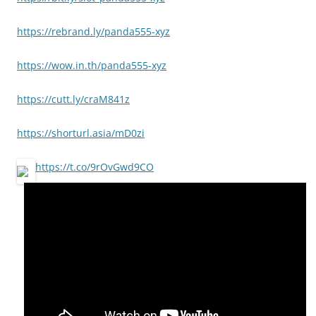
https://rebrand.ly/panda555-xyz
https://wow.in.th/panda555-xyz
https://cutt.ly/craM841z
https://shorturl.asia/mD0zi
https://t.co/9rOvGwd9CO