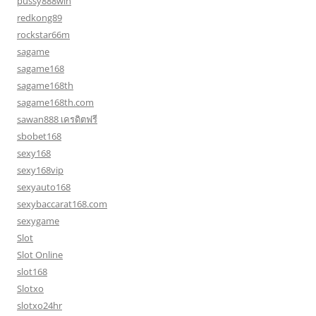
pussy888win
redkong89
rockstar66m
sagame
sagame168
sagame168th
sagame168th.com
sawan888 เครดิตฟรี
sbobet168
sexy168
sexy168vip
sexyauto168
sexybaccarat168.com
sexygame
Slot
Slot Online
slot168
Slotxo
slotxo24hr