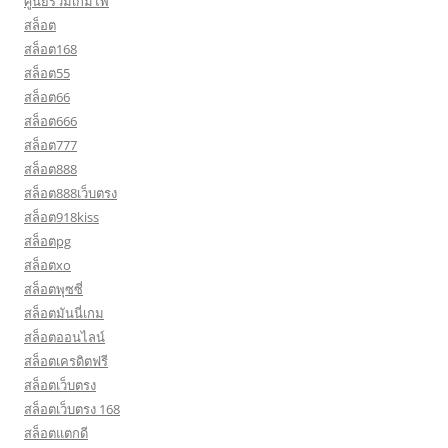
ศูนย์รวมเกมไพ่
สล็อต
สล็อต168
สล็อต55
สล็อต66
สล็อต666
สล็อต777
สล็อต888
สล็อต888เว็บตรง
สล็อต918kiss
สล็อตpg
สล็อตxo
สล็อตพุซซี่
สล็อตมันนี่เกม
สล็อตออนไลน์
สล็อตเครดิตฟรี
สล็อตเว็บตรง
สล็อตเว็บตรง 168
สล็อตแตกดี