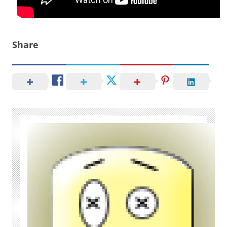
Share