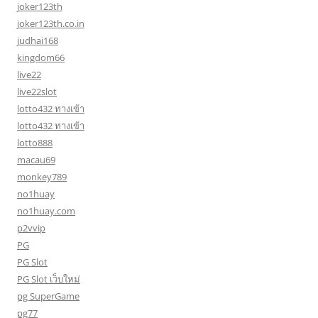
joker123th
joker123th.co.in
judhai168
kingdom66
live22
live22slot
lotto432 ทางเข้า
lotto432 ทางเข้า
lotto888
macau69
monkey789
no1huay
no1huay.com
p2vvip
PG
PG Slot
PG Slot เว็บใหม่
pg SuperGame
pg77