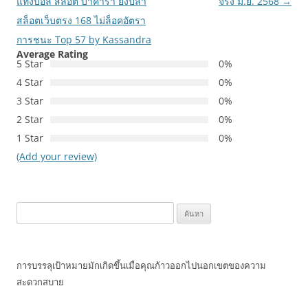
แทงบอล สล็อต บาคาร่า ยิงปลา
จริง มิ.ย. 2568
→
สล็อตเว็บตรง 168 ไม่ล็อคอัตรา
การชนะ Top 57 by Kassandra
Average Rating
5 Star
0%
4 Star
0%
3 Star
0%
2 Star
0%
1 Star
0%
(Add your review)
ค้นหา
สำหรับ:
การบรรลุเป้าหมายมักเกิดขึ้นเมื่อคุณก้าวออกไปนอกเขตของความ
สะดวกสบาย