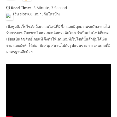
Read Time:
5 Minute, 3 Second
เว็บ slot168 เหมาะกับใครบ้าง
เมื่อพูดถึงเว็บไซต์สล็อตออนไลน์ที่มีชื่อ และมีคุณภาพระดับสากลได้
รับการยอมรับจากสโมสรเกมสล็อตระดับโลก ว่าเป็นเว็บไซต์ที่ยอด
เยี่ยมเป็นลิขสิทธิ์เกมแท้ จึงทำให้เล่นเกมที่เว็บไซต์นี้แล้วคุ้มได้เงิน
ง่าย แถมยังทำให้สมาชิกสนุกสนานไปกับรูปแบบของการเล่นเกมที่มี
มาตรฐานอีกด้วย