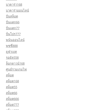
บาคาร่า168
บาคาร่าออนไลน์
ปั่นสล็อต
ปั่นแตก66
ปั่นแตก77
ปั่นโปร777
พนันออนไลน์
พุซซี่888
ยูฟ่าเบท
รอยัล558
ล็อกดาวน์168
ศูนย์รวมเกมไพ่
สล็อต
สล็อต168
สล็อต55
สล็อต66
สล็อต666
สล็อต777