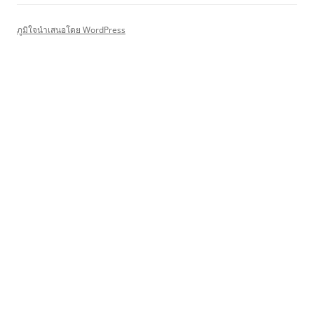
ภูมิใจนำเสนอโดย WordPress