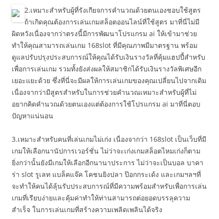
2.เหมาะสำหรับผู้ที่รังเกียจการคำนวณด้วยตนเองชอบใช้สูตร
ถ้าเกิดคุณต้องการเล่นเกมสล็อตออนไลน์ที่ใช้สูตร มาที่นี่ไม่มี
ผิดหวังเนื่องจากว่าตรงนี้มีการพัฒนาโปรแกรม ai ให้เข้ามาช่วย
ทำให้คุณสามารถเล่นเกม 168slot ที่มีคุณภาพมีมาตรฐาน พร้อม
ดูแลปรับปรุงประสบการณ์ให้คุณได้รับเงินรางวัลที่คุ้มแฮปปี้สำหรับ
เพื่อการเล่นเกม รวมทั้งยังส่งผลให้สมาชิกได้รับเงินรางวัลพิเศษอีก
เยอะแยะด้วย ซึ่งที่นี่จะมีผลให้การเล่นเกมของคุณเปลี่ยนไปจากเดิม
เนื่องจากว่ามีสูตรสำหรับในการช่วยคำนวณเหมาะสำหรับผู้ที่ไม่
อยากคิดคำนวณด้วยตนเองแต่ต้องการใช้โปรแกรม ai มาที่นี่ตอบ
ปัญหาแน่นอน
3.เหมาะสำหรับคนที่เล่นเกมไม่เก่ง เนื่องจากว่า 168slot เป็นเว็บที่มี
เกมให้เลือกนานัปการเวอร์ชั่น ไม่ว่าจะเก่งเกมสล็อตไหมเก่งก็ตาม
ยิ่งกว่านั้นยังมีเกมให้เลือกอีกนานาประการ ไม่ว่าจะเป็นบอล บาคา
ร่า slot รูเลท แบล็คแจ๊ค โคชนยิงปลา ป๊อกกระเด้ง และเกมฯลฯที่
จะทำให้คนได้ลุ้นรับประสบการณ์ที่มีความพร้อมสำหรับเพื่อการเล่น
เกมที่เรียบง่ายและคุ้มค่าทำให้ท่านสามารถต่อยอดบรรลุความ
สำเร็จ ในการเล่นเกมที่สร้างความเพลิดเพลินได้จริง