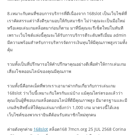
8.เหมาะกับคนที่ชอบการบริการที่ดีเนื่องจาก 168slot เป็นเว็บไซต์ที่
เราคัดสรรแต่ว่าสิ่งดีๆมามอบให้กับสมาชิก ไม่ว่าคุณจะเป็นมือใหม่
หรือเคยเล่นเกมสล็อตมาก่อนก็ตาม มาที่นี่คุณจะรีเซ็ตใหม่ในทันที
เพราะเว็บไซต์แห่งนี้คุณจะได้รับการบริการดีระดับพรีเมี่ยม admin
มีความพร้อมสำหรับการบริหารจัดการเงินทุนให้มีคุณภาพสูงรวมทั้ง
คุ้ม
รวมทั้งเป็นที่ปรึกษารอให้คำปรึกษาคุณอย่างดีเพื่อทำให้การเล่นเกม
เสี่ยงโชคออนไลน์ของคุณมีคุณภาพ
รวมทั้งนี่คือกลเม็ดที่พวกเราเอามาฝากกันเกี่ยวกับการเล่นเกม
168slot ว่าเว็บนี้เหมาะกับใครกันแน่บ้าง แม้คุณไตร่ตรองแล้วว่า
คุณเป็นผู้ที่ชอบเกมสล็อตออนไลน์ที่ดีมีคุณภาพสูง มีมาตรฐานและมี
เกมลิขสิทธิ์แท้ให้คุณเล่นมากยิ่งกว่า 1,000 เกม มาตรงนี้ได้เลย
เว็บไซต์ของพวกเรายินดีต้อนรับสมาชิกใหม่ทุกคน
ค่ายดังทุกค่าย
168slot
สล็อต168 7mcn.org 25 JUL 2568 Corina