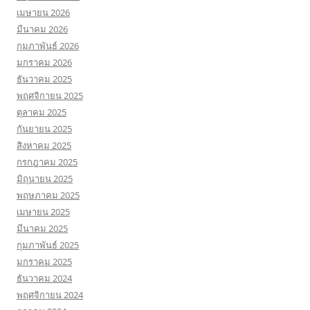
เมษายน 2026
มีนาคม 2026
กุมภาพันธ์ 2026
มกราคม 2026
ธันวาคม 2025
พฤศจิกายน 2025
ตุลาคม 2025
กันยายน 2025
สิงหาคม 2025
กรกฎาคม 2025
มิถุนายน 2025
พฤษภาคม 2025
เมษายน 2025
มีนาคม 2025
กุมภาพันธ์ 2025
มกราคม 2025
ธันวาคม 2024
พฤศจิกายน 2024