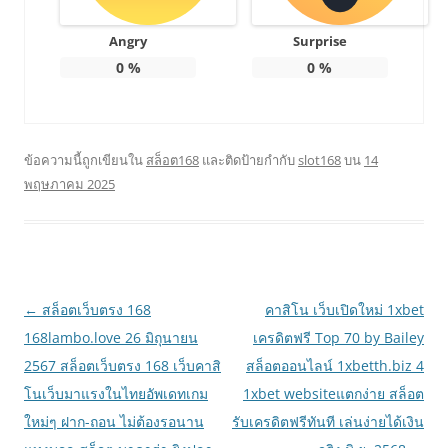
Angry
Surprise
0
%
0
%
ข้อความนี้ถูกเขียนใน
สล็อต168
และติดป้ายกำกับ
slot168
บน
14
พฤษภาคม 2025
เมนู
←
สล็อตเว็บตรง 168
คาสิโน เว็บเปิดใหม่ 1xbet
นำทาง
168lambo.love 26 มิถุนายน
เครดิตฟรี Top 70 by Bailey
เรื่อง
2567 สล็อตเว็บตรง 168 เว็บคาสิ
สล็อตออนไลน์ 1xbetth.biz 4
โนเว็บมาแรงในไทยอัพเดทเกม
1xbet websiteแตกง่าย สล็อต
ใหม่ๆ ฝาก-ถอน ไม่ต้องรอนาน
รับเครดิตฟรีทันที เล่นง่ายได้เงิน