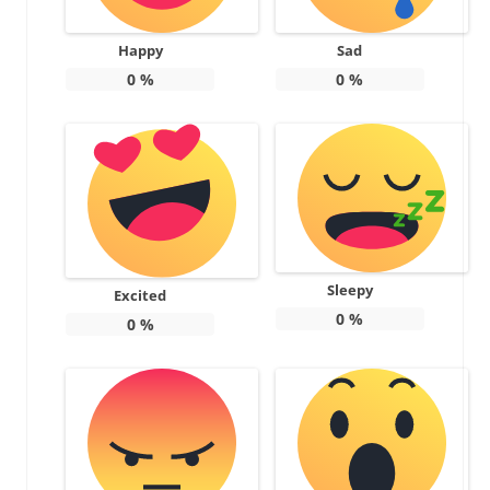
Happy
Sad
0
%
0
%
Sleepy
Excited
0
%
0
%