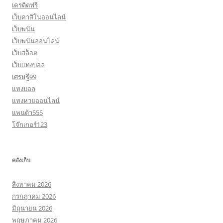
เครดิตฟรี
เว็บคาสิโนออนไลน์
เว็บพนัน
เว็บพนันออนไลน์
เว็บสล็อต
เว็บแทงบอล
เศรษฐี99
แทงบอล
แทงหวยออนไลน์
แพนด้า555
โจ๊กเกอร์123
คลังเก็บ
สิงหาคม 2026
กรกฎาคม 2026
มิถุนายน 2026
พฤษภาคม 2026