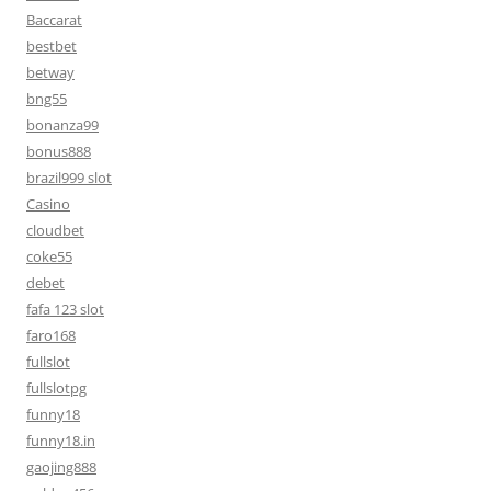
Baccarat
bestbet
betway
bng55
bonanza99
bonus888
brazil999 slot
Casino
cloudbet
coke55
debet
fafa 123 slot
faro168
fullslot
fullslotpg
funny18
funny18.in
gaojing888