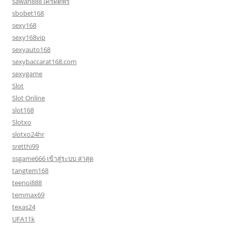
sawan888 เครดิตฟรี
sbobet168
sexy168
sexy168vip
sexyauto168
sexybaccarat168.com
sexygame
Slot
Slot Online
slot168
Slotxo
slotxo24hr
sretthi99
ssgame666 เข้าสู่ระบบ ล่าสุด
tangtem168
teenoi888
temmax69
texas24
UFA11k