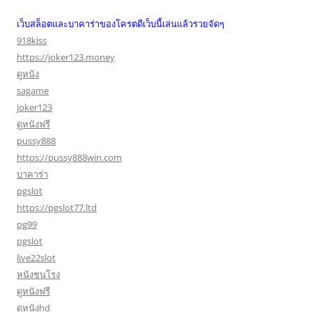
เว็บสล็อตและบาคาร่าของโครตดีเว็บนี้เล่นแล้วรวยจัดๆ
918kiss
https://joker123.money
ดูหนัง
sagame
joker123
ดูหนังฟรี
pussy888
https://pussy888win.com
บาคาร่า
pgslot
https://pgslot77.ltd
pg99
pgslot
live22slot
หนังชนโรง
ดูหนังฟรี
ดูหนังhd