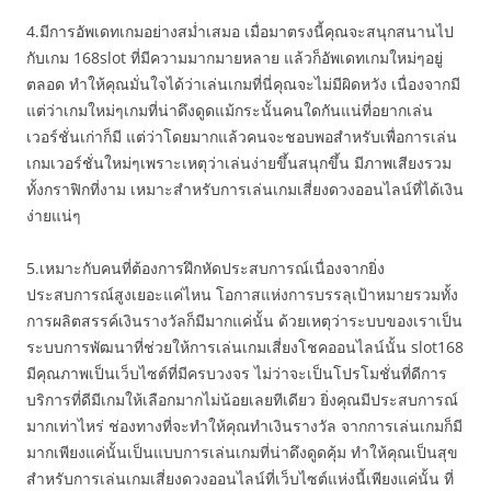
4.มีการอัพเดทเกมอย่างสม่ำเสมอ เมื่อมาตรงนี้คุณจะสนุกสนานไป
กับเกม 168slot ที่มีความมากมายหลาย แล้วก็อัพเดทเกมใหม่ๆอยู่
ตลอด ทำให้คุณมั่นใจได้ว่าเล่นเกมที่นี่คุณจะไม่มีผิดหวัง เนื่องจากมี
แต่ว่าเกมใหม่ๆเกมที่น่าดึงดูดแม้กระนั้นคนใดกันแน่ที่อยากเล่น
เวอร์ชั่นเก่าก็มี แต่ว่าโดยมากแล้วคนจะชอบพอสำหรับเพื่อการเล่น
เกมเวอร์ชั่นใหม่ๆเพราะเหตุว่าเล่นง่ายขึ้นสนุกขึ้น มีภาพเสียงรวม
ทั้งกราฟิกที่งาม เหมาะสำหรับการเล่นเกมเสี่ยงดวงออนไลน์ที่ได้เงิน
ง่ายแน่ๆ
5.เหมาะกับคนที่ต้องการฝึกหัดประสบการณ์เนื่องจากยิ่ง
ประสบการณ์สูงเยอะแค่ไหน โอกาสแห่งการบรรลุเป้าหมายรวมทั้ง
การผลิตสรรค์เงินรางวัลก็มีมากแค่นั้น ด้วยเหตุว่าระบบของเราเป็น
ระบบการพัฒนาที่ช่วยให้การเล่นเกมเสี่ยงโชคออนไลน์นั้น slot168
มีคุณภาพเป็นเว็บไซต์ที่มีครบวงจร ไม่ว่าจะเป็นโปรโมชั่นที่ดีการ
บริการที่ดีมีเกมให้เลือกมากไม่น้อยเลยทีเดียว ยิ่งคุณมีประสบการณ์
มากเท่าไหร่ ช่องทางที่จะทำให้คุณทำเงินรางวัล จากการเล่นเกมก็มี
มากเพียงแค่นั้นเป็นแบบการเล่นเกมที่น่าดึงดูดคุ้ม ทำให้คุณเป็นสุข
สำหรับการเล่นเกมเสี่ยงดวงออนไลน์ที่เว็บไซต์แห่งนี้เพียงแค่นั้น ที่