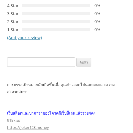
4 Star
0%
3 Star
0%
2 Star
0%
1 Star
0%
(Add your review)
ค้นหา
สำหรับ:
การบรรลุเป้าหมายมักเกิดขึ้นเมื่อคุณก้าวออกไปนอกเขตของความ
สะดวกสบาย
เว็บสล็อตและบาคาร่าของโครตดีเว็บนี้เล่นแล้วรวยจัดๆ
918kiss
https://joker123.money