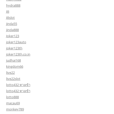
hydra888
Jili
Jilislot
jinda55
jinda888
Joker123
joker123auto
joker123th
joker123th.co.in
judhai168
kingdom66
live22
live22slot
lotto432 ทางเข้า
lotto432 ทางเข้า
lotto888
macau69
monkey789