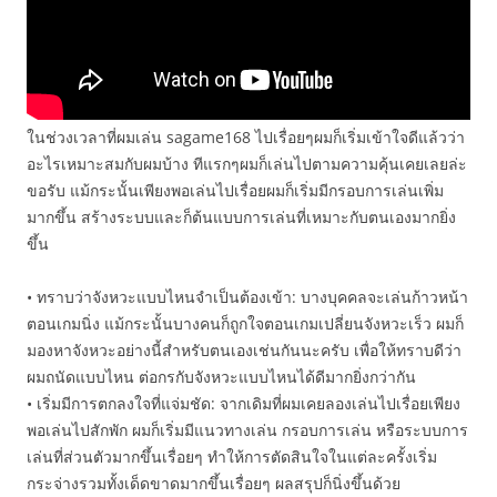
ในช่วงเวลาที่ผมเล่น sagame168 ไปเรื่อยๆผมก็เริ่มเข้าใจดีแล้วว่า
อะไรเหมาะสมกับผมบ้าง ทีแรกๆผมก็เล่นไปตามความคุ้นเคยเลยล่ะ
ขอรับ แม้กระนั้นเพียงพอเล่นไปเรื่อยผมก็เริ่มมีกรอบการเล่นเพิ่ม
มากขึ้น สร้างระบบและก็ต้นแบบการเล่นที่เหมาะกับตนเองมากยิ่ง
ขึ้น
• ทราบว่าจังหวะแบบไหนจำเป็นต้องเข้า: บางบุคคลจะเล่นก้าวหน้า
ตอนเกมนิ่ง แม้กระนั้นบางคนก็ถูกใจตอนเกมเปลี่ยนจังหวะเร็ว ผมก็
มองหาจังหวะอย่างนี้สำหรับตนเองเช่นกันนะครับ เพื่อให้ทราบดีว่า
ผมถนัดแบบไหน ต่อกรกับจังหวะแบบไหนได้ดีมากยิ่งกว่ากัน
• เริ่มมีการตกลงใจที่แจ่มชัด: จากเดิมที่ผมเคยลองเล่นไปเรื่อยเพียง
พอเล่นไปสักพัก ผมก็เริ่มมีแนวทางเล่น กรอบการเล่น หรือระบบการ
เล่นที่ส่วนตัวมากขึ้นเรื่อยๆ ทำให้การตัดสินใจในแต่ละครั้งเริ่ม
กระจ่างรวมทั้งเด็ดขาดมากขึ้นเรื่อยๆ ผลสรุปก็นิ่งขึ้นด้วย