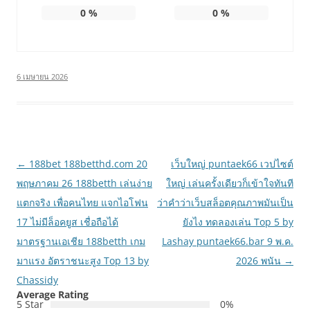
0
%
0
%
6 เมษายน 2026
เมนู
←
188bet 188betthd.com 20
เว็บใหญ่ puntaek66 เวปไซต์
นำทาง
พฤษภาคม 26 188betth เล่นง่าย
ใหญ่ เล่นครั้งเดียวก็เข้าใจทันที
เรื่อง
แตกจริง เพื่อคนไทย แจกไอโฟน
ว่าคำว่าเว็บสล็อตคุณภาพมันเป็น
17 ไม่มีล็อคยูส เชื่อถือได้
ยังไง ทดลองเล่น Top 5 by
มาตรฐานเอเชีย 188betth เกม
Lashay puntaek66.bar 9 พ.ค.
มาแรง อัตราชนะสูง Top 13 by
2026 พนัน
→
Chassidy
Average Rating
5 Star
0%