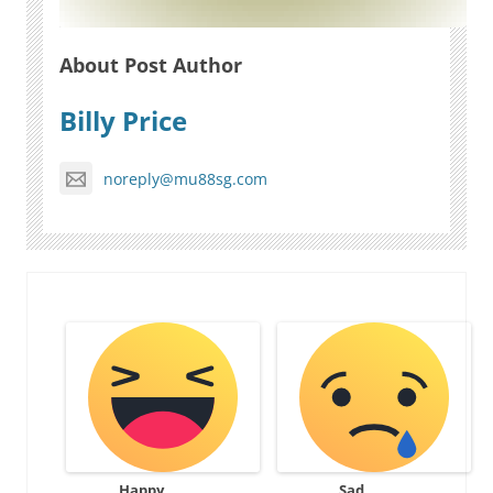
About Post Author
Billy Price
noreply@mu88sg.com
Happy
Sad