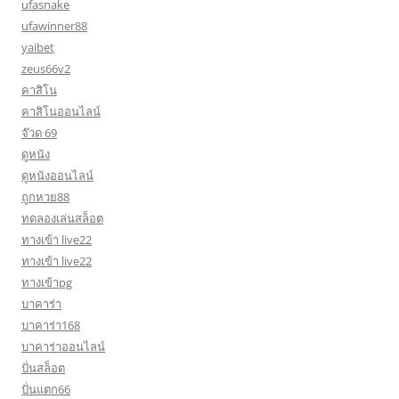
ufasnake
ufawinner88
yaibet
zeus66v2
คาสิโน
คาสิโนออนไลน์
จ๊วด 69
ดูหนัง
ดูหนังออนไลน์
ถูกหวย88
ทดลองเล่นสล็อต
ทางเข้า live22
ทางเข้า live22
ทางเข้าpg
บาคาร่า
บาคาร่า168
บาคาร่าออนไลน์
ปั่นสล็อต
ปั่นแตก66