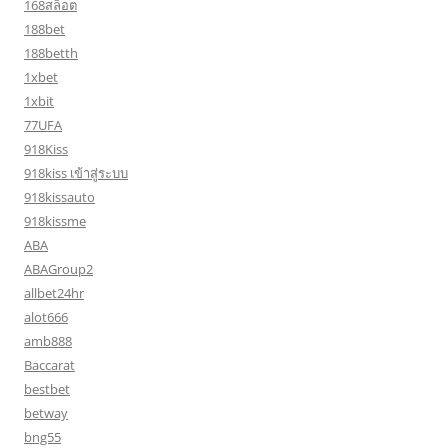
168สล็อต
188bet
188betth
1xbet
1xbit
77UFA
918Kiss
918kiss เข้าสู่ระบบ
918kissauto
918kissme
ABA
ABAGroup2
allbet24hr
alot666
amb888
Baccarat
bestbet
betway
bng55