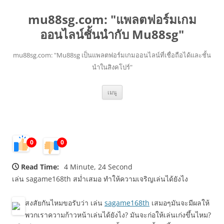
mu88sg.com: "แพลตฟอร์มเกม
ออนไลน์ชั้นนำกับ Mu88sg"
mu88sg.com: "Mu88sg เป็นแพลตฟอร์มเกมออนไลน์ที่เชื่อถือได้และชั้น
นำในสิงคโปร์"
ข้าม
เมนู
ไป
ยัง
เนื้อหา
0
0
Read Time:
4 Minute, 24 Second
เล่น sagame168th สม่ำเสมอ ทำให้ความเจริญเล่นได้ยังไง
สงสัยกันไหมขอรับว่า เล่น
sagame168th
เสมอๆมันจะมีผลให้
พวกเราความก้าวหน้าเล่นได้ยังไง? มันจะก่อให้เล่นเก่งขึ้นไหม?