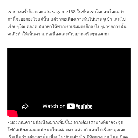
เราบางครั้งก็อาจจะเล่น sagame168 ในขั้นแรกโดยสนใจแค่ว่า
ตานี้จะออกอะไรแค่นั้น แต่ว่าพอเพียงเราเล่นไปนานๆเข้า เล่นไป
เรื่อยๆโดยตลอด มันก็ทำให้พวกเราเริ่มมองลึกลงไปๆมาๆกกว่านั้น
จนถึงทำให้เห็นความต่อเนื่องและสัญญาณจริงๆของเกม
• มองเห็นความต่อเนื่องมากเพิ่มขึ้น: จากเดิม เราบางทีอาจจะจุด
โฟกัสเพียงแค่ผลแพ้ชนะในแต่ละตา แต่ว่าถ้าเล่นไปเรื่อยๆคุณจะ
เริ่มเห็นว่าแต่ละตานั้นเชื่อมโยงกันอย่างไร มีทิศทางแบบไหน มีจุด