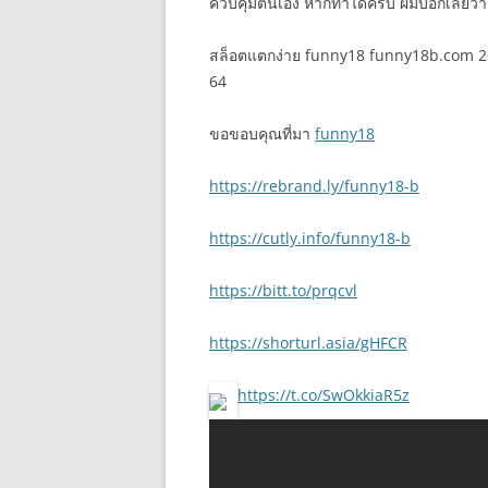
ควบคุมตนเอง หากทำได้ครบ ผมบอกเลยว่าม
สล็อตแตกง่าย funny18 funny18b.com 26
64
ขอขอบคุณที่มา
funny18
https://rebrand.ly/funny18-b
https://cutly.info/funny18-b
https://bitt.to/prqcvl
https://shorturl.asia/gHFCR
https://t.co/SwOkkiaR5z