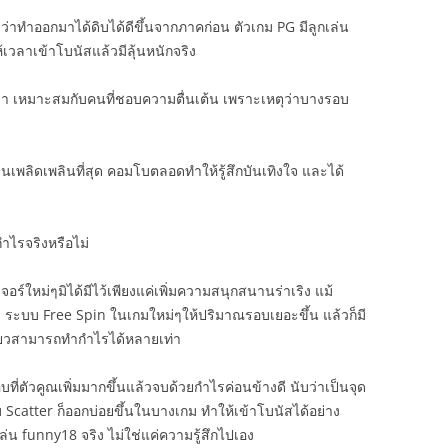
ว่าทำออกมาได้ดิบได้ดีขึ้นจากภาคก่อน ตัวเกม PG มีลูกเล่น
้เวลาเข้าโบนัสแล้วมีลุ้นหนักจริง
่า เหมาะสมกับคนที่ชอบความตื่นเต้น เพราะเหตุว่าบางรอบ
นเพลิดเพลินที่สุด คอมโบตลอดทำให้รู้สึกบันเทิงใจ และได้
ำไรจริงหรือไม่
จอร์ใหม่ๆมิได้มีไว้เพียงแค่เพิ่มความสนุกสนานร่าเริง แม้
ระบบ Free Spin ในเกมใหม่ๆให้ปริมาณรอบเยอะขึ้น แล้วก็มี
เดียวสามารถทำกำไรได้หลายเท่า
ที่ตัวคูณเพิ่มมากขึ้นแล้วจบด้วยกำไรค่อนข้างดี นับว่าเป็นจุด
ะบบ Scatter ก็ออกบ่อยขึ้นในบางเกม ทำให้เข้าโบนัสได้อย่าง
เล่น funny18 จริง ไม่ใช่แค่ความรู้สึกไปเอง