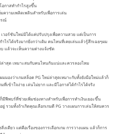
้โอกาสทำกำไรสูงขึ้น
เพิ่มความเพลิดเพลินสำหรับเพื่อการเล่น
กรณ์
อร์ชันใหม่มิได้แค่ปรับปรุงเพื่อความสวย แต่เป็นการ
ำกำไรได้จริงมากยิ่งกว่าเดิม คนไหนที่เคยเล่นแล้วรู้สึกเฉยๆผม
อบ แล้วจะเห็นความต่างแจ้งชัด
่ล่าสุด เหมาะสมกับคนไหนกันแน่และควรลองไหม
มองว่าเกมสล็อต PG ใหม่ล่าสุดเหมาะกับทั้งยังมือใหม่แล้วก็
เกมที่เข้าใจง่าย เล่นไม่ยาก และมีโอกาสได้กำไรได้จริง
ก็มีฟีพบร์ที่ช่วยเพิ่มช่องทางสำหรับเพื่อการทำเงินเยอะขึ้น
่นอยู่ รวมทั้งถ้าเกิดคุณเลือกเกมดี PG วางแผนการเล่นให้สมควร
วงสิ่งเดียว แต่คือเรื่องของการเลือกเกม การวางแผน แล้วก็การ