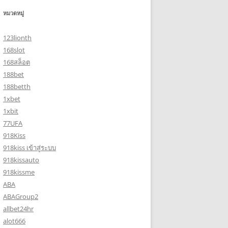
หมวดหมู่
123lionth
168slot
168สล็อต
188bet
188betth
1xbet
1xbit
77UFA
918Kiss
918kiss เข้าสู่ระบบ
918kissauto
918kissme
ABA
ABAGroup2
allbet24hr
alot666