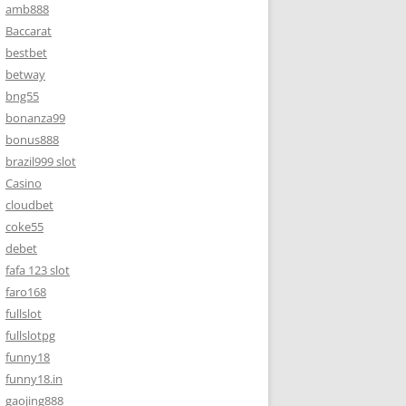
amb888
Baccarat
bestbet
betway
bng55
bonanza99
bonus888
brazil999 slot
Casino
cloudbet
coke55
debet
fafa 123 slot
faro168
fullslot
fullslotpg
funny18
funny18.in
gaojing888