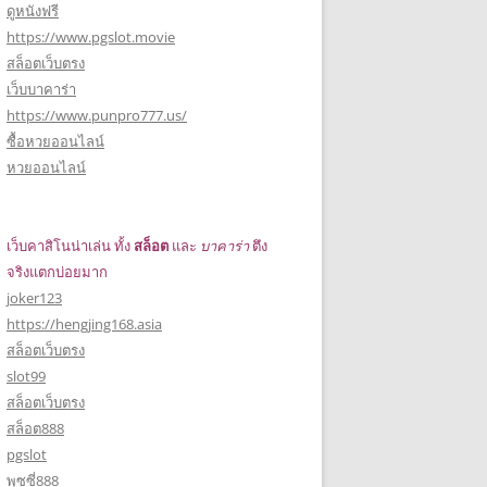
ดูหนังฟรี
https://www.pgslot.movie
สล็อตเว็บตรง
เว็บบาคาร่า
https://www.punpro777.us/
ซื้อหวยออนไลน์
หวยออนไลน์
เว็บคาสิโนน่าเล่น ทั้ง
สล็อต
และ
บาคาร่า
ตึง
จริงแตกบ่อยมาก
joker123
https://hengjing168.asia
สล็อตเว็บตรง
slot99
สล็อตเว็บตรง
สล็อต888
pgslot
พุซซี่888