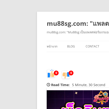
mu88sg.com: "แพลตฟ
mu88sg.com: "Mu88sg เป็นแพลตฟอร์มเกมออนไล
หน้าแรก
BLOG
CONTACT
0
0
Read Time:
5 Minute, 30 Second