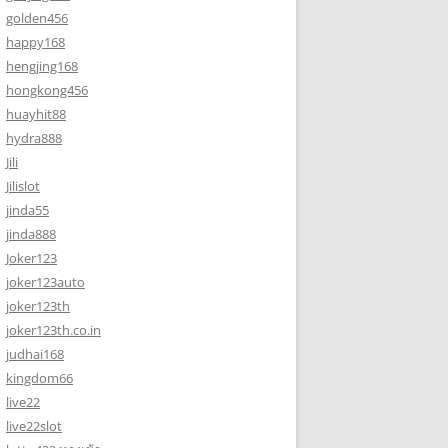
golden456
happy168
hengjing168
hongkong456
huayhit88
hydra888
Jili
Jilislot
jinda55
jinda888
Joker123
joker123auto
joker123th
joker123th.co.in
judhai168
kingdom66
live22
live22slot