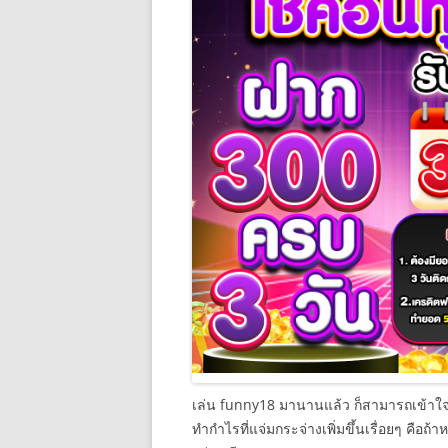
เล่น funny18 มานานแล้ว ก็สามารถเข้าใ
ทำกำไรที่แจ่มกระจ่างเพิ่มขึ้นเรื่อยๆ คือถ