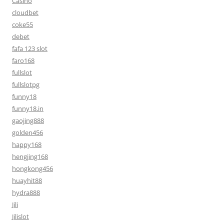
Casino
cloudbet
coke55
debet
fafa 123 slot
faro168
fullslot
fullslotpg
funny18
funny18.in
gaojing888
golden456
happy168
hengjing168
hongkong456
huayhit88
hydra888
Jili
Jilislot