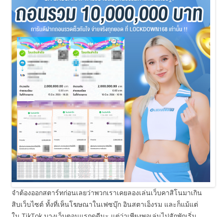
จำต้องออกสตาร์ทก่อนเลยว่าพวกเราเคยลองเล่นเว็บคาสิโนมาเกิน
สิบเว็บไซต์ ทั้งที่เห็นโฆษณาในเฟซบุ๊ก อินสตาเอ็งรม และก็แม้แต่
ใน TikTok บางเว็บตอนแรกดูดีนะ แต่ว่าเพียงพอเล่นไปสักพักเริ่ม