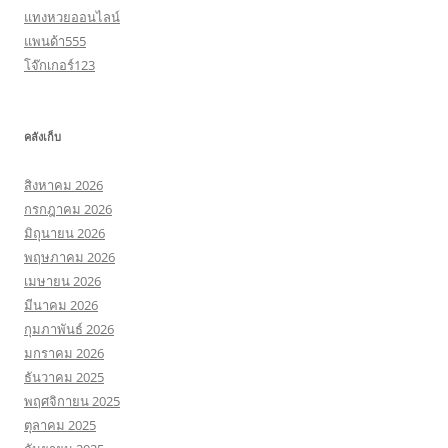
แทงหวยออนไลน์
แพนด้า555
โจ๊กเกอร์123
คลังเก็บ
สิงหาคม 2026
กรกฎาคม 2026
มิถุนายน 2026
พฤษภาคม 2026
เมษายน 2026
มีนาคม 2026
กุมภาพันธ์ 2026
มกราคม 2026
ธันวาคม 2025
พฤศจิกายน 2025
ตุลาคม 2025