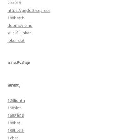
kiss918
https://pgslotth.games
188betth
doomovie hd
ทางเข้า joker
joker slot
ความเห็นล่าสุด
หมวดหมู่
123lionth
168slot
168สล็อต
188bet
188betth
1xbet