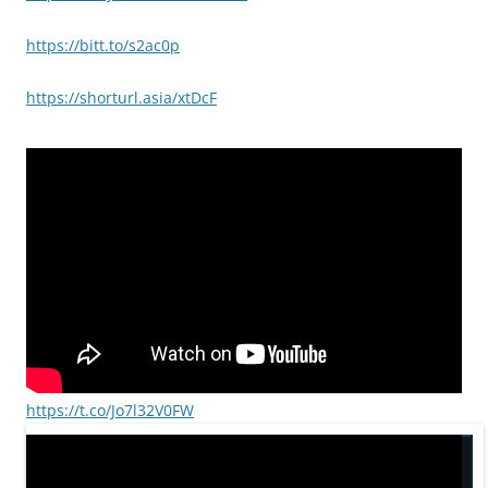
https://bitt.to/s2ac0p
https://shorturl.asia/xtDcF
https://t.co/Jo7l32V0FW