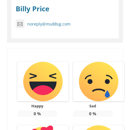
Billy Price
noreply@mu88sg.com
Happy
Sad
0
%
0
%