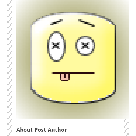
About Post Author