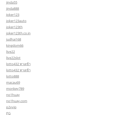
jinda55
jinda888
Joker123
joker123auto
joker123th
joker123th.co.in
judhai168
kingdom66
live22
live22slot
lotto432 ทางเข้า
lotto432 ทางเข้า
lotto888
macau69
monkey789
no1huay
no1huay.com
p2vvip
PG