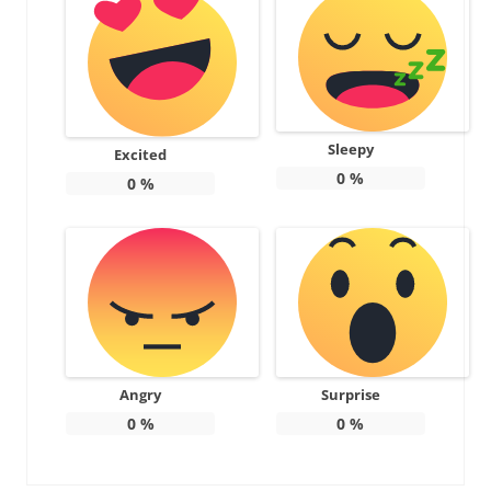
Sleepy
Excited
0
%
0
%
Angry
Surprise
0
%
0
%