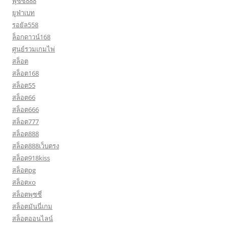
พุซซี่888
ยูฟ่าเบท
รอยัล558
ล็อกดาวน์168
ศูนย์รวมเกมไพ่
สล็อต
สล็อต168
สล็อต55
สล็อต66
สล็อต666
สล็อต777
สล็อต888
สล็อต888เว็บตรง
สล็อต918kiss
สล็อตpg
สล็อตxo
สล็อตพุซซี่
สล็อตมันนี่เกม
สล็อตออนไลน์