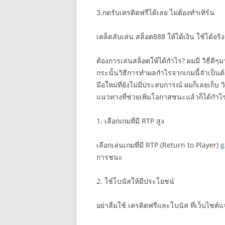
3.กดรับเครดิตฟรีได้เลย ไม่ต้องทำเทิร์น
เคล็ดลับเล่น สล็อต888 ให้ได้เงิน ใช้ได้จริง
ต้องการเล่นสล็อตให้ได้กำไร? ผมมี วิธีดีๆม
กระนั้นวิธีการทำผลกำไรจากเกมนี้จำเป็นต้อ
มือใหม่ที่ยังไม่มีประสบการณ์ ผมก็เลยเก็บ ว
แนวทางที่ช่วยเพิ่มโอกาสชนะแล้วก็ได้กำไ
1. เลือกเกมที่มี RTP สูง
เลือกเล่นเกมที่มี RTP (Return to Player)
g
การชนะ
2. ใช้โบนัสให้มีประโยชน์
อย่าลืมใช้ เครดิตฟรีและโบนัส ที่เว็บไซต์แ