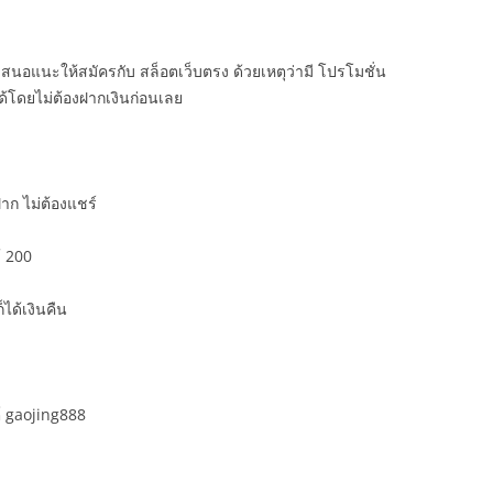
เสนอแนะให้สมัครกับ สล็อตเว็บตรง ด้วยเหตุว่ามี โปรโมชั่น
้โดยไม่ต้องฝากเงินก่อนเลย
ฝาก ไม่ต้องแชร์
้ 200
็ได้เงินคืน
์ gaojing888