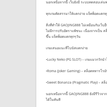
นอกเหนือจากนี้ เว็บยังมี ระบบทดสอบเล่นฟร
ทุกเกมคัดสรรมาให้แตกง่าย แจ็คพ็อตแตกทุกว
สิ่งที่ทำให้ GAOJING888 ไม่เหมือนกับเว็บ
ไม่มีการปรับอัตราแพ้ชนะ เนื่องจากเป็น สล
ขึ้น แจ็คพ็อตแตกทุกๆวัน
เกมเสนอแนะที่โบนัสแตกง่าย
•Lucky Neko (PG SLOT) – เกมแมวกวักนำ
•Roma (Joker Gaming) – สล็อตทหารโรมั
•Sweet Bonanza (Pragmatic Play) – สล็อ
นอกเหนือจากนี้ GAOJING888 ยังมีรีวิวจากผู้
ได้ในทันที