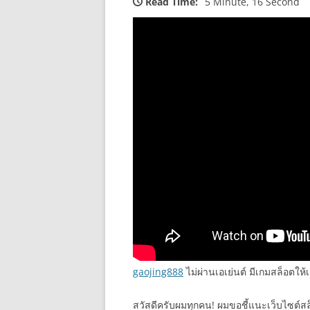
Read Time:
5 Minute, 16 Second
gaojing888
ไม่ผ่านเอเย่นต์ มีเกมสล็อตให้
สวัสดีครับผมทุกคน! ผมขอชี้แนะเว็บไซต์ส