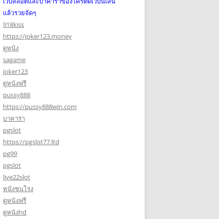
เว็บสล็อตและบาคาร่าของโครตดีเว็บนี้เล่น
แล้วรวยจัดๆ
918kiss
https://joker123.money
ดูหนัง
sagame
joker123
ดูหนังฟรี
pussy888
https://pussy888win.com
บาคาร่า
pgslot
https://pgslot77.ltd
pg99
pgslot
live22slot
หนังชนโรง
ดูหนังฟรี
ดูหนังhd