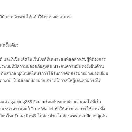
500 บาท ถ้าหากได้แล้วให้หยุด อย่าเล่นต่อ
ครั้งเดียว
์ และก็เป็นเลิศในเว็บไซต์ที่เหมาะสมที่สุดสำหรับผู้ที่ต้องการ
วยระบบที่มีความปลอดภัยสูงสุด ประกันความมั่นคงยั่งยืนด้าน
ะดับสากล ทุกเกมที่ให้บริการได้รับการคัดสรรมาอย่างยอดเยี่ยม
แตกง่าย โบนัสออกบ่อยมาก สร้างโอกาสให้ผู้เล่นสามารถได้
ล้ว gaojing888 ยังมาพร้อมกับระบบฝากถอนออโต้ที่เร็ว
ผ่านธนาคารและก็ True Wallet ทำให้สบายต่อการใช้งาน ทั้ง
บียนใหม่รับเครดิตฟรี ไม่ต้องฝาก ไม่ต้องแชร์ ตอบปัญหาผู้เล่น