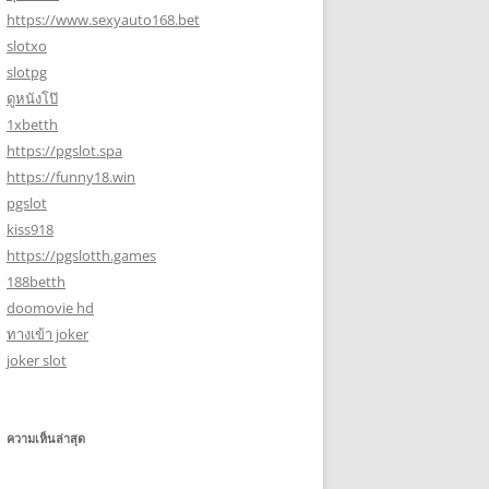
https://www.sexyauto168.bet
slotxo
slotpg
ดูหนังโป๊
1xbetth
https://pgslot.spa
https://funny18.win
pgslot
kiss918
https://pgslotth.games
188betth
doomovie hd
ทางเข้า joker
joker slot
ความเห็นล่าสุด