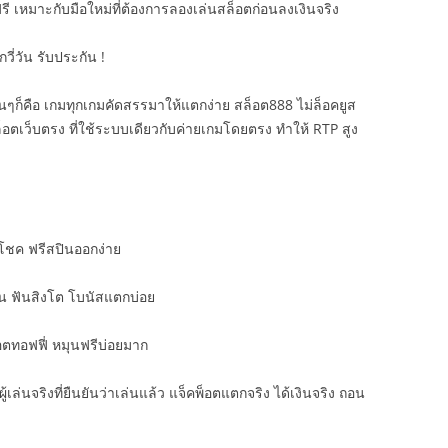
ี เหมาะกับมือใหม่ที่ต้องการลองเล่นสล็อตก่อนลงเงินจริง
ี่วัน รับประกัน !
อื่นๆก็คือ เกมทุกเกมคัดสรรมาให้แตกง่าย สล็อต888 ไม่ล็อคยูส
็อตเว็บตรง ที่ใช้ระบบเดียวกับค่ายเกมโดยตรง ทำให้ RTP สูง
โชค ฟรีสปินออกง่าย
น ฟันสิงโต โบนัสแตกบ่อย
ตทอฟฟี่ หมุนฟรีบ่อยมาก
เล่นจริงที่ยืนยันว่าเล่นแล้ว แจ็คพ็อตแตกจริง ได้เงินจริง ถอน