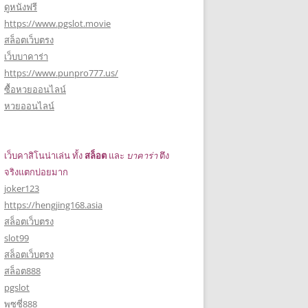
ดูหนังฟรี
https://www.pgslot.movie
สล็อตเว็บตรง
เว็บบาคาร่า
https://www.punpro777.us/
ซื้อหวยออนไลน์
หวยออนไลน์
เว็บคาสิโนน่าเล่น ทั้ง
สล็อต
และ
บาคาร่า
ตึง
จริงแตกบ่อยมาก
joker123
https://hengjing168.asia
สล็อตเว็บตรง
slot99
สล็อตเว็บตรง
สล็อต888
pgslot
พุซซี่888