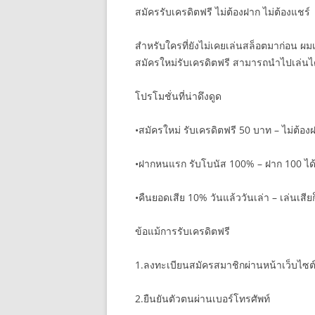
สมัครรับเครดิตฟรี ไม่ต้องฝาก ไม่ต้องแชร์
สำหรับใครที่ยังไม่เคยเล่นสล็อตมาก่อน ผม
สมัครใหม่รับเครดิตฟรี สามารถนำไปเล่นได
โปรโมชั่นที่น่าดึงดูด
•สมัครใหม่ รับเครดิตฟรี 50 บาท – ไม่ต้อง
•ฝากหนแรก รับโบนัส 100% – ฝาก 100 ได
•คืนยอดเสีย 10% วันแล้ววันเล่า – เล่นเสียก
ข้อแม้การรับเครดิตฟรี
1.ลงทะเบียนสมัครสมาชิกผ่านหน้าเว็บไซต
2.ยืนยันตัวตนผ่านเบอร์โทรศัพท์