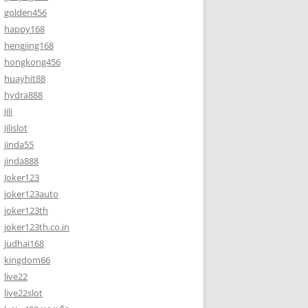
golden456
happy168
hengjing168
hongkong456
huayhit88
hydra888
Jili
Jilislot
jinda55
jinda888
Joker123
joker123auto
joker123th
joker123th.co.in
judhai168
kingdom66
live22
live22slot