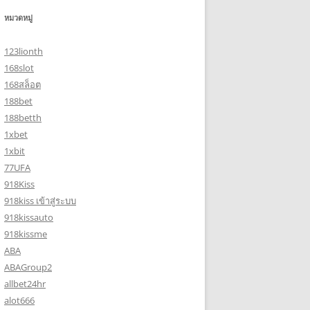
หมวดหมู่
123lionth
168slot
168สล็อต
188bet
188betth
1xbet
1xbit
77UFA
918Kiss
918kiss เข้าสู่ระบบ
918kissauto
918kissme
ABA
ABAGroup2
allbet24hr
alot666