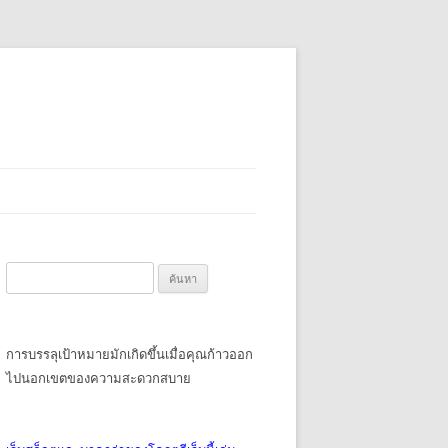
ค้นหา
สำหรับ:
การบรรลุเป้าหมายมักเกิดขึ้นเมื่อคุณก้าวออก
ไปนอกเขตของความสะดวกสบาย