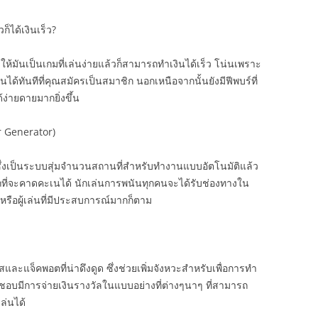
็ได้เงินเร็ว?
ำให้มันเป็นเกมที่เล่นง่ายแล้วก็สามารถทำเงินได้เร็ว โน่นเพราะ
นได้ทันทีที่คุณสมัครเป็นสมาชิก นอกเหนือจากนั้นยังมีฟีพบร์ที่
ง่ายดายมากยิ่งขึ้น
 Generator)
่งเป็นระบบสุ่มจำนวนสถานที่สำหรับทำงานแบบอัตโนมัติแล้ว
ถที่จะคาดคะเนได้ นักเล่นการพนันทุกคนจะได้รับช่องทางใน
่หรือผู้เล่นที่มีประสบการณ์มากก็ตาม
ละแจ็คพอตที่น่าดึงดูด ซึ่งช่วยเพิ่มจังหวะสำหรับเพื่อการทำ
านี้ชอบมีการจ่ายเงินรางวัลในแบบอย่างที่ต่างๆนาๆ ที่สามารถ
ล่นได้