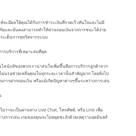
้จะมีผลให้คุณได้รับการชำระเงินที่รวดเร็วทันใจและไม่มี
ดภัยและมั่นคงสามารถทำให้ท่านถอนเงินจากการชนะได้ง่าย
ลประเด็นการทุจริตจากระบบ
การบริการที่เหมาะสมที่สุด
นไลน์แท้ของพวกเราน่าสนใจเพิ่มขึ้นคือการบริการลูกค้าจาก
ดไม่นรอช่วยเหลือคุณในทุกระยะเวลานั้นสำคัญมาก โดยยิ่งไป
ือในการฝากถอนเงิน หรือแม้เกิดปัญหาต่างๆขึ้นระหว่างการเล่น
น
ม่ว่าจะเป็นผ่านทาง Live Chat, โทรศัพท์, หรือ Line เพื่อ
หว่างการเล่น เกมของคุณจะไม่หยุดชะงักด้วยเหตุว่าแอดมินพร้