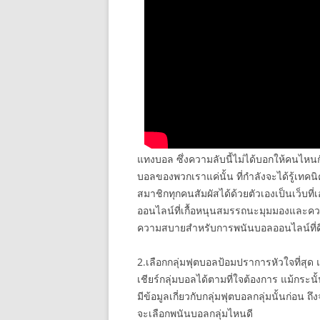
แทงบอล ซึ่งความลับนี้ไม่ได้บอกให้คนไหนก
บอลของพวกเราแค่นั้น ที่กำลังจะได้รู้เทคนิ
สมาชิกทุกคนสัมผัสได้ด้วยตัวเองเป็นเว็บ
ออนไลน์ที่เกื้อหนุนสมรรถนะมุมมองและคว
ความสบายสำหรับการพนันบอลออนไลน์ที่ดีเ
2.เลือกกลุ่มฟุตบอลป้อมปราการหัวใจที่สุด
เชียร์กลุ่มบอลได้ตามที่ใจต้องการ แม้กร
มีข้อมูลเกี่ยวกับกลุ่มฟุตบอลกลุ่มนั้นก่อ
จะเลือกพนันบอลกลุ่มไหนดี