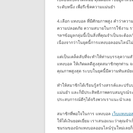
ระดับหนึ่ง เพื่อรีเช็คความแม่นยำ
4.เลือก แทงบอล ที่มีศักยภาพสูง คำว่าควา
ความปลอดภัย ความสบายในการใช้งาน ราค
ฯลฯข้อมูลกลุ่มนี้เป็นสิ่งที่คุณจำเป็นจะต้องเร
เนื่องจากว่าในยุคนี้การแทงบอลออนไลน์ไม่
แต่เป็นเคล็ดลับที่จะทำให้ท่านบรรลุความส
แทงบอล ให้เกิดผลดีสูงสุดสมาชิกทุกท่าน 
คุณภาพสูงสุด ระบบในยุคนี้มีความทันสมัยแล
ทำให้สมาชิกได้เรียนรู้สร้างสรรค์และปรั
แม่นยำ และก็มีประสิทธิภาพครบสมบูรณ์
ประสบการณ์ดีๆได้จริงพวกเราแนะนำเลย
สมาชิกที่พอใจในการ แทงบอล
เว็บแทงบอ
ให้ได้เงินยอดเยี่ยม เราเสนอแนะว่าคุณจำเป็น
ชมรมของนักแทงบอลออนไลน์รุ่นใหม่เลยก็ว่าไ