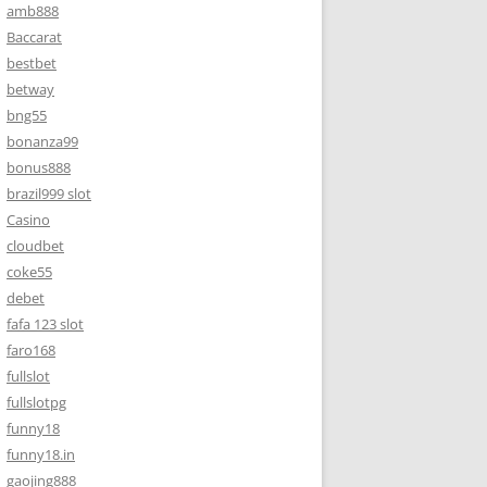
amb888
Baccarat
bestbet
betway
bng55
bonanza99
bonus888
brazil999 slot
Casino
cloudbet
coke55
debet
fafa 123 slot
faro168
fullslot
fullslotpg
funny18
funny18.in
gaojing888