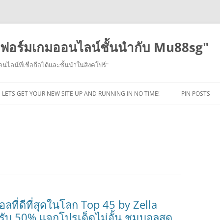
อร์มเกมออนไลน์ชั้นนำกับ Mu88sg"
น์ที่เชื่อถือได้และชั้นนำในสิงคโปร์"
ข้าม
ไป
LETS GET YOUR NEW SITE UP AND RUNNING IN NO TIME!
PIN POSTS
ยัง
เนื้อหา
ที่ดีที่สุดในโลก Top 45 by Zella
่รับ 50% แจกโปรเด็ดไม่อั้น ชมบอลสด