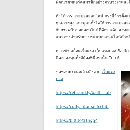
พัฒนาซัพพอร์ตสมาชิกอย่างครบวงจรและมี
ทำให้การ แทงบอลออนไลน์ ตรงนี้ว้าวตั้งแ
คุณภาพสูง และดูแลตั้งใจให้การแทงบอลออนไลน
กับการพนันบอลออนไลน์ที่ดีกว่าเดิม ลงทะเบ
แนวทางสำหรับการพนันบอลออนไลน์สำหรับมื
ทางเข้า สล็อตเว็บตรง เว็บแทงบอล Ballfcc
คิดจะลงทุนทั้งทีต้องที่นี่เท่านั้น Top 6
ขอขอบพระคุณอ้างอิงจาก
เว็บแทง
บอล
https://rebrand.ly/ballfcclub
https://cutly.info/ballfcclub
https://bitt.to/31ngq4