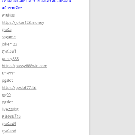
เว็บสล็อตและบาคาร่าของโครตดีเว็บนี้เล่น
แล้วรวยจัดๆ
918kiss
https://joker123.money
ดูหนัง
sagame
joker123
ดูหนังฟรี
pussy888
https://pussy888win.com
บาคาร่า
pgslot
https://pgslot77.ltd
pg99
pgslot
live22slot
หนังชนโรง
ดูหนังฟรี
ดูหนังhd