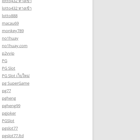
lotto432 ทางเข้า
lotto432 ทางเข้า
lotto888
macau69
monkey789
no1huay
no1huay.com
p2vvip
PG
PG Slot
PG Slot เว็บใหม่
pg SuperGame
pg77
pgheng
pgheng99
pgjoker
PGSlot
pgslot77
pgslot77.ltd