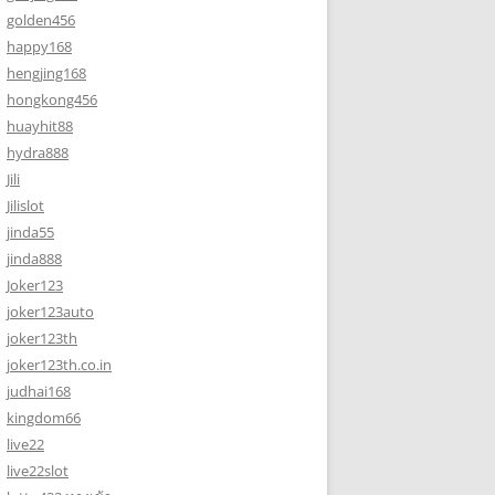
golden456
happy168
hengjing168
hongkong456
huayhit88
hydra888
Jili
Jilislot
jinda55
jinda888
Joker123
joker123auto
joker123th
joker123th.co.in
judhai168
kingdom66
live22
live22slot