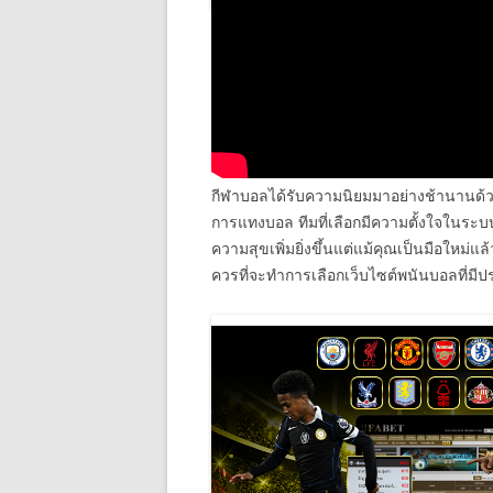
กีฬาบอลได้รับความนิยมมาอย่างช้านานด้วยเ
การแทงบอล ทีมที่เลือกมีความตั้งใจในระบ
ความสุขเพิ่มยิ่งขึ้นแต่แม้คุณเป็นมือใหม่
ควรที่จะทำการเลือกเว็บไซต์พนันบอลที่มีป