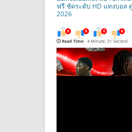
ฟรี ชัดระดับ HD แทงบอล ด
2026
0
0
0
0
Read Time:
4 Minute, 51 Second