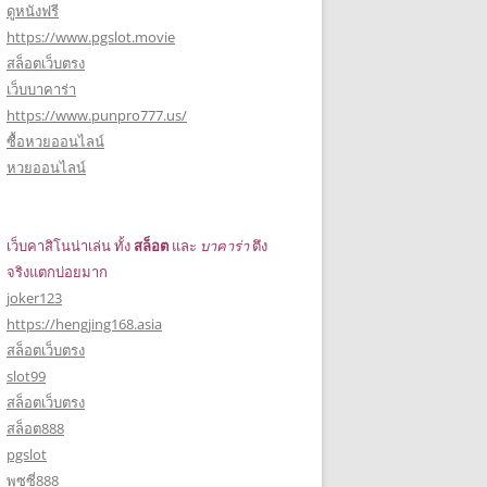
ดูหนังฟรี
https://www.pgslot.movie
สล็อตเว็บตรง
เว็บบาคาร่า
https://www.punpro777.us/
ซื้อหวยออนไลน์
หวยออนไลน์
เว็บคาสิโนน่าเล่น ทั้ง
สล็อต
และ
บาคาร่า
ตึง
จริงแตกบ่อยมาก
joker123
https://hengjing168.asia
สล็อตเว็บตรง
slot99
สล็อตเว็บตรง
สล็อต888
pgslot
พุซซี่888