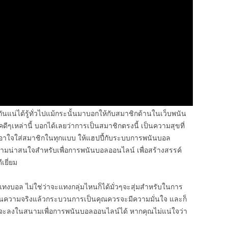
ันแน่ได้รู้ทั่วไปแม้กระนั้นมาบอกให้กับสมาชิกด้านในเว็บพนัน
คดีๆเหล่านี้ บอกได้เลยว่าการเป็นสมาชิกตรงนี้ เป็นความสุขที่
ที่เอาใจใส่สมาชิกในทุกแบบ ให้แฮปปี้กับระบบการพนันบอล
ามน่าสนใจสำหรับเพื่อการพนันบอลออนไลน์ เพื่อสร้างสรรค์
ยี่ยม
 แทงบอล ไม่ใช่ว่าจะแทงกลุ่มไหนก็ได้มั่วๆจะสุ่มสำหรับในการ
ะนั้นความจริงแล้วกระบวนการเป็นคุณควรจะมีความมั่นใจ และก็
น ถึงจะลงในสนามเพื่อการพนันบอลออนไลน์ได้ หากคุณไม่แน่ใจว่า