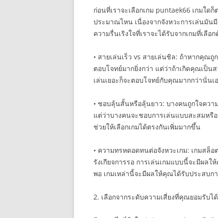
ก่อนที่เราจะเลือกเกม puntaek66 เกมใดก็
ประมาณไหน เนื่องจากจังหวะการเล่นมันมีผ
ความรื่นเริงใจที่เราจะได้รับจากเกมที่เลือก
• สายเล่นเร็ว vs สายเล่นชิล: ถ้าหากคุณถูก
ตอบโจทย์มากยิ่งกว่า แต่ว่าถ้าเกิดคุณเป็นสา
เล่นเยอะก็จะตอบโจทย์กับคุณมากกว่านั่นเ
• ชอบลุ้นสั้นหรือลุ้นยาว: บางคนถูกใจความร
แต่ว่าบางคนจะชอบการเล่นแบบสะสมหรือมีฟี
ช่วยให้เลือกเกมได้ตรงกันเพิ่มมากขึ้น
• ความทรหดอดทนต่อจังหวะเกม: เกมสล็อตบ
รังเกียจการรอ การเล่นเกมแบบนี้จะมีผลใ
พอ เกมเหล่านี้จะมีผลให้คุณได้รับประสบการ
2. เลือกจากระดับความเสี่ยงที่คุณยอมรับได้