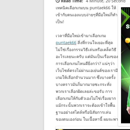
Read Time:
4 Minute, 20 Second
เทคนิคเลือกเกมบน puntaek66 ให้
เข้ากับตนเองแบบง่ายๆที่มือใหม่ก็ทำ
เป็น!
เวลาที่มือใหม่เข้ามาเลือกเกม
puntaek66
สิ่งที่กวนใจเยอะที่สุด
ไม่ใช่เรื่องกรรมวิธีเล่นหรือเคล็ดวิธี
อะไรเลยนะครับ แต่มันเป็นเรื่องของ
การเลือกเกมไหนดียิ่งกว่า? แน่ๆว่า
เว็บไซต์ตรงไม่ผ่านเอเย่นต์ของเรามี
เกมให้เลือกจำนวนมาก ซึ่งบางครั้ง
บางคราวมันก็มากมายซะกระทั่ง
พวกเราเลือกผิดเลยล่ะขอรับ การ
เลือกเกมให้กับตัวเองไม่ใช่เรื่องยาก
แม้กระนั้นพวกเราจะต้องเข้าใจพื้น
ฐานอย่างสไตล์หรือนิสัยการเล่น
ของตนเองก่อน ในเนื้อหานี้ ผมจะพา