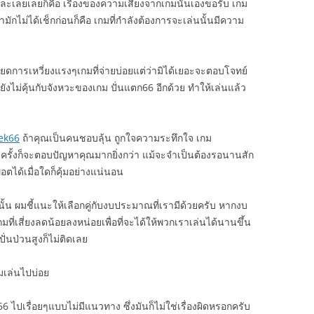
ักละเลยเลยก็คือ เรื่องของความเสี่ยงจากเกมนั่นเองขอรับ เกม
รามักไม่ได้เช็กก่อนก็คือ เกมที่กำลังต้องการจะเล่นนั้นมีความ
ียดการเหวี่ยงแรงๆเกมที่จ่ายบ่อยแต่ว่ามิได้เยอะจะตอบโจทย์
ยังไม่คุ้นกับจังหวะของเกม ปั่นแตก66 อีกด้วย ทำให้เล่นแล้ว
ek66
ถ้าคุณเป็นคนชอบลุ้น ถูกใจความระทึกใจ เกม
รั้งก็จะตอบปัญหาคุณมากยิ่งกว่า แม้จะจำเป็นต้องรอนานสัก
อตได้เมื่อใดก็คุ้มอย่างแน่นอน
ีนั้น ผมชี้แนะให้เลือกคู่กับงบประมาณที่เรามีด้วยครับ หากงบ
่เสี่ยงลดน้อยลงหน่อยเพื่อที่จะได้ให้พวกเราเล่นได้นานขึ้น
่นป่วนสูงก็ไม่ติดเลย
มเล่นไปบ่อย
ไปเรื่อยๆแบบไม่มีแนวทาง ซึ่งมันก็ไม่ใช่เรื่องผิดหรอกครับ