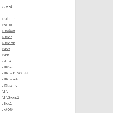
หมวดหมู่
123lionth
168slot
168สล็อต
188bet
188betth
1xbet
1xbit
77UFA
918Kiss
918kiss เข้าสู่ระบบ
918kissauto
918kissme
ABA
ABAGroup2
allbet24hr
alot666