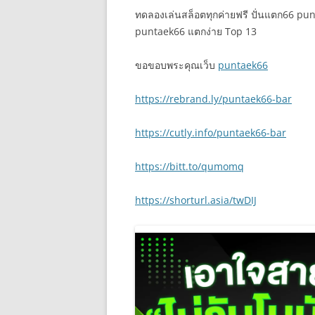
ทดลองเล่นสล็อตทุกค่ายฟรี ปั่นแตก66 pu
puntaek66 แตกง่าย Top 13
ขอขอบพระคุณเว็บ
puntaek66
https://rebrand.ly/puntaek66-bar
https://cutly.info/puntaek66-bar
https://bitt.to/qumomq
https://shorturl.asia/twDIJ