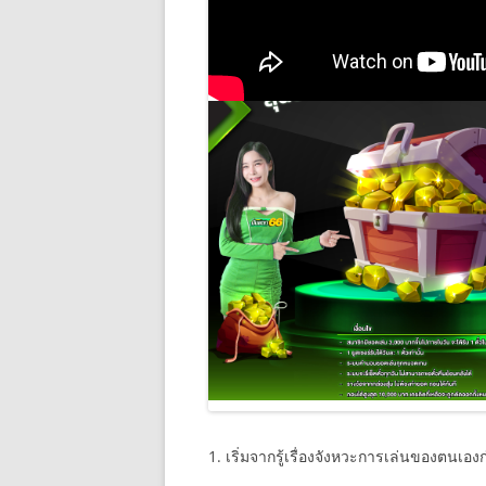
1. เริ่มจากรู้เรื่องจังหวะการเล่นของตนเอง